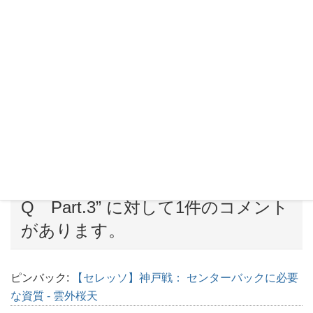
【セレッソ】浦和戦：冨安にあって西尾にない要素
2021年9月20日
カテゴリー
雲外桜天(セレッソとサッカー)
タグ
cerezo
セレッソ
セレッソカルトQ
セレッソ大阪
“
【セレッソ】セレッソ大阪カルト
Q Part.3
” に対して1件のコメント
があります。
ピンバック:
【セレッソ】神戸戦： センターバックに必要
な資質 - 雲外桜天