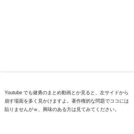
左ＭＦ
or
3トップの左
なんですよね。左から切り込んで、シュートを打つ。
2016年を通してみた時、
左サイドからの攻撃は形を持っ
ている
な～と感じていました。前述した、脇腹を骨折して
いながらもゴールしたアウェイ北九州戦も、まさに左サイ
ドを一人で切り崩したものです。
Youtube でも健勇のまとめ動画とか見ると、左サイドから
崩す場面を多く見かけますよ。著作権的な問題でココには
貼りませんがｗ、興味のある方は見てみてください。