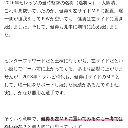
2016年セレッソの当時監督の名将（迷将ｗ）：大熊清、
これを見抜いていたのか、健勇を左サイドＭＦに配置。曜
一朗が怪我をしてＦＷが空いても、健勇は左サイドに置き
続けました。そして、健勇も見事に期待に応え続けまし
た。
センターフォワードだと王様になりがち、左サイドだとい
い感じでゴール前に上がってくる。あまり話題に上がりま
せんが、2013年：クルピ時代も、健勇はサイドのＭＦと
して、曜一朗をサポートし続けた実績があるんですよね。
実は、かなり器用な選手です。
そういう意味で、
健勇を左ＭＦに置いてみるのも一考では
ないかな
？と個人的には思っています。