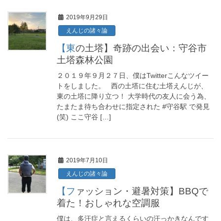
2019年9月29日
えんじの諸々論
【東の土塔】奇跡の出会い：守谷市
土塔森林公園
２０１９年９月２７日、僕はTwitterこんなツイー
トをしました。 西の土塔に住む土塔えんじが、
東の土塔に降り立つ！ 大学時代の友人に会う為、
たまたま待ち合わせに指定された #守谷駅 で発見
(笑) ここ守谷 […]
2019年7月10日
えんじの諸々論
【ファッション・避暑対策】BBQで
着た！おしゃれな空調服
僕は、多汗症と言えるくらいの汗っかきなんです