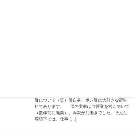
ナ自粛で『脳トレ』しよう！
コロナで家にいる時間が増えていると思います。
前回記事では読書を勧めましたが、今回は脳トレ
のアイテムでも。 今回、紹介するのはコレです。
ナインタイル もう、僕は40 […]
2019年11月9日
えんじの諸々論
【ポン酢】『旭ポン酢』裏話と『う
らら香』デビュー
たまには違う傾向のネタを書きましょうか。ポン
酢について（笑）僕自身、ポン酢は大好きな調味
料であります。 僕の実家は自営業を営んでいて
（数年前に廃業）、両親が共働きでした。そんな
環境下では、仕事 […]