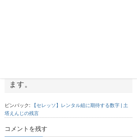
Pocket
カテゴリー
雲外桜天(セレッソとサッカー)
“
【セレッソ(番外)】U-20ワールド
カップは、あえて鈴木冬一を見守
る
” に対して1件のコメントがあり
ます。
ピンバック:
【セレッソ】レンタル組に期待する数字 | 土
塔えんじの残言
コメントを残す