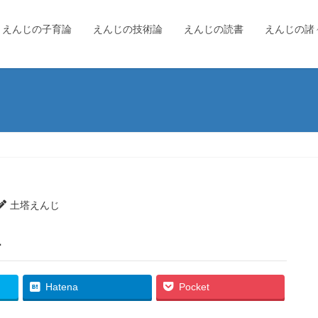
えんじの子育論
えんじの技術論
えんじの読書
えんじの諸
土塔えんじ
1
Hatena
Pocket