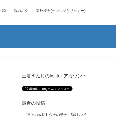
々論
堺のネタ
雲外桜天(セレッソとサッカー)
土塔えんじのtwitter アカウント
最近の投稿
【日々の成長】ウチの息子：5歳ちょう