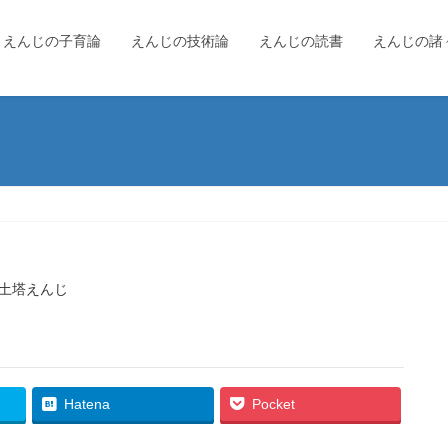
えんじの子育論
えんじの技術論
えんじの読書
えんじの諸
土塔えんじ
Hatena
Pocket