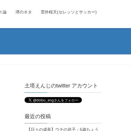
々論
堺のネタ
雲外桜天(セレッソとサッカー)
土塔えんじのtwitter アカウント
最近の投稿
【日々の成長】ウチの息子：5歳ちょう