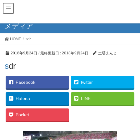
土塔えんじの残言
メディア
HOME
sdr
2018年9月24日
/ 最終更新日 :
2018年9月24日
土塔えんじ
sdr
Facebook
twitter
Hatena
LINE
Pocket